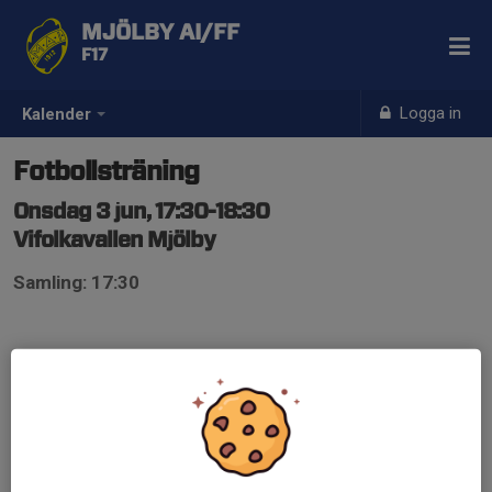
MJÖLBY AI/FF
F17
Logga in
Kalender
Fotbollsträning
Onsdag 3 jun, 17:30-18:30
Vifolkavallen Mjölby
Samling: 17:30