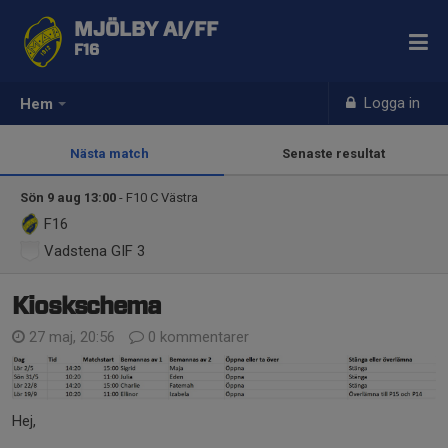
MJÖLBY AI/FF
F16
Logga in
Hem
Nästa match
Senaste resultat
Sön 9 aug 13:00
- F10 C Västra
F16
Vadstena GIF 3
Kioskschema
27 maj, 20:56
0 kommentarer
Hej,