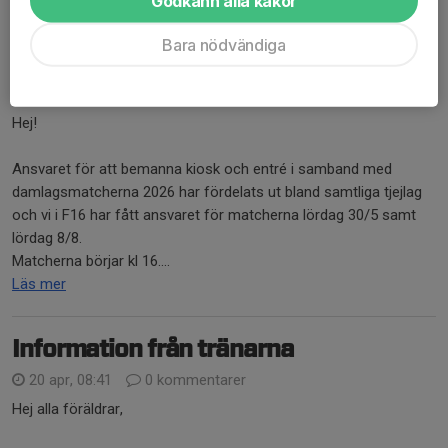
Godkänn alla kakor
Bara nödvändiga
Hej!
Ansvaret för att bemanna kiosk och entré i samband med
damlagsmatcherna 2026 har fördelats ut bland samtliga tjejlag
och vi i F16 har fått ansvaret för matcherna lördag 30/5 samt
lördag 8/8.
Matcherna börjar kl 16....
Läs mer
Information från tränarna
20 apr, 08:41
0 kommentarer
Hej alla föräldrar,