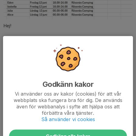
Hej!
Nu har vi fått tiderna för Vätternrundan.
Instruktioner på hur man gör finns på plats men också under
Dokument - Vätternrundan - Checklista Råssnäs Camping.
Om man inte kan på det passet som man har blivit tilldelad...
Läs mer
Godkänn kakor
Vi använder oss av kakor (cookies) för att vår
Kioskschema 2026
webbplats ska fungera bra för dig. De används
27 apr, 20:47
0 kommentarer
även för webbanalys i syfte att hjälpa oss att
förbättra våra tjänster.
Så använder vi cookies