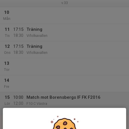
v.33
10
Mån
11
17:15
Träning
18:30
Tis
Vifolkavallen
12
17:15
Träning
18:30
Ons
Vifolkavallen
13
Tor
14
Fre
15
10:00
Match mot Borensbergs IF FK F2016
12:00
Lör
F10 C Västra
Bergvallen B
16
Sön