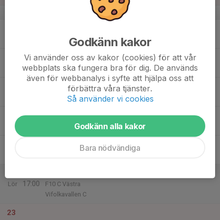
v.34
17
Godkänn kakor
Mån
Vi använder oss av kakor (cookies) för att vår
18
17:15
Träning
webbplats ska fungera bra för dig. De används
18:30
Tis
Vifolkavallen
även för webbanalys i syfte att hjälpa oss att
19
17:15
Träning
förbättra våra tjänster.
18:30
Ons
Vifolkavallen
Så använder vi cookies
20
Godkänn alla kakor
Tor
21
Bara nödvändiga
Fre
22
15:00
Match mot Mantorps FF Vit
17:00
Lör
F10 C Västra
Vifolkavallen C
23