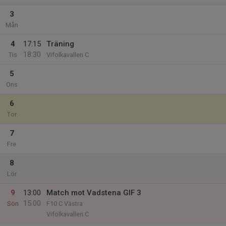
3
Mån
4
17:15
Träning
18:30
Tis
Vifolkavallen C
5
Ons
6
Tor
7
Fre
8
Lör
9
13:00
Match mot Vadstena GIF 3
15:00
Sön
F10 C Västra
Vifolkavallen C