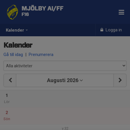
MJÖLBY AI/FF
F16
Logga in
Kalender
Kalender
Gå till idag
|
Prenumerera
Augusti 2026
1
Lör
2
Sön
v.32