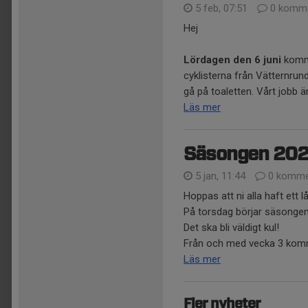
5 feb, 07:51
0 komme
Hej
Lördagen den 6 juni
komme
cyklisterna från Vätternrund
gå på toaletten. Vårt jobb är 
Läs mer
Säsongen 2026
5 jan, 11:44
0 komme
Hoppas att ni alla haft ett l
På torsdag börjar säsongen 2
Det ska bli väldigt kul!
Från och med vecka 3 kommer
Läs mer
Fler nyheter