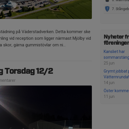
6. Malmslätts AIK Pojkar född
7. Stångebro United B
årstädning på Väderstadverken. Detta kommer ske
Nyheter f
mling vid reception som ligger närmast Mjölby vid
föreninge
ra skor, gärna gummistövlar om ni...
Kansliet har
sommarstäng
25 jun
ng Torsdag 12/2
Grymt jobbat 
Vätternrunda!
entarer
14 jun
Öster kommer 
11 jun