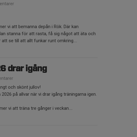
ntarer
r vi att bemanna depån i Rök. Där kan
an stanna för att rasta, få sig något att äta och
att se till att allt funkar runt omkring....
 drar igång
ntarer
ångt och skönt jullov!
026 på allvar när vi drar igång träningarna igen.
 vi att träna tre gånger i veckan....