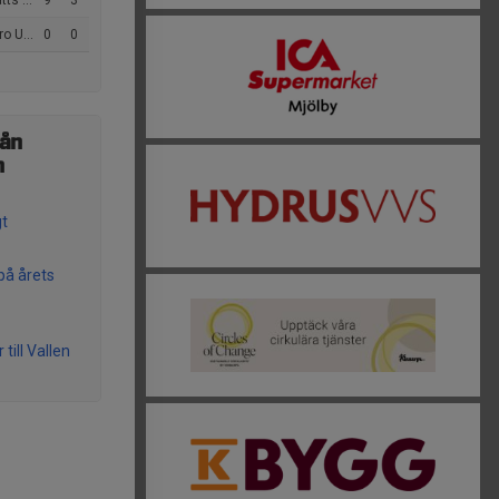
a 2011 Vit
9
3
K 2012 A
0
0
rån
n
t
på årets
till Vallen