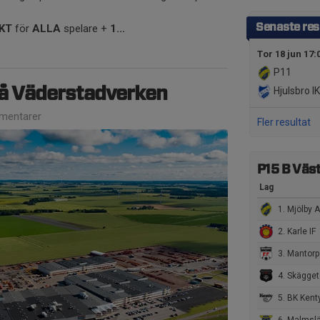
Senaste res
SKT
för
ALLA
spelare +
1...
Tor 18 jun 17:
P11
å Väderstadverken
Hjulsbro I
mentarer
Fler resultat
P15 B Väs
Lag
1. Mjölby AI F
2. Karle IF
3. Mantorps FF
4. Skäggetorps I
5. BK Kent