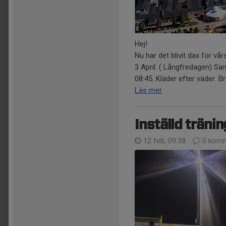
Hej!
Nu har det blivit dax för v
3 April. ( Långfredagen) Sa
08:45. Kläder efter väder. B
Läs mer
Inställd träni
12 feb, 09:38
0 komm