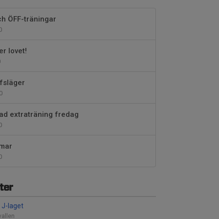
ch ÖFF-träningar
0
r lovet!
0
ffsläger
0
ad extraträning fredag
0
mmar
0
ter
 J-laget
vallen