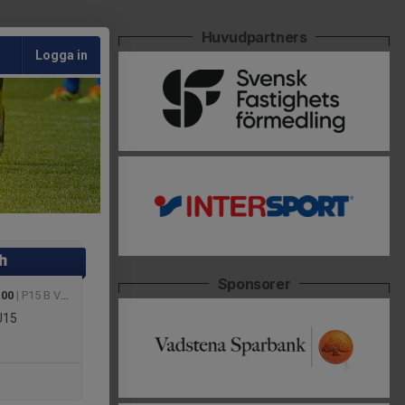
Huvudpartners
Logga in
h
Sponsorer
:00
| P15 B Västra
U15