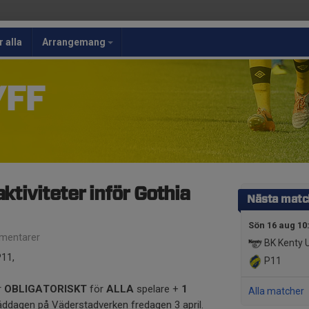
r alla
Arrangemang
/FF
ktiviteter inför Gothia
Nästa matc
Sön 16 aug 10
mentarer
BK Kenty 
P11,
P11
r
OBLIGATORISKT
för
ALLA
spelare +
1
Alla matcher
 städdagen på Väderstadverken fredagen 3 april.