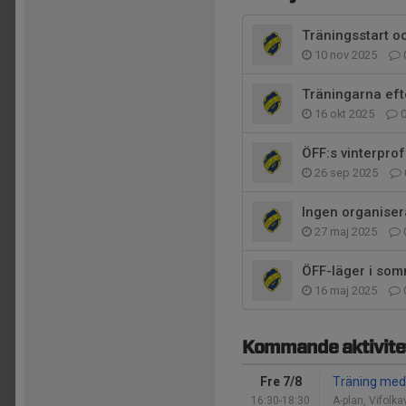
Träningsstart o
10 nov 2025
Träningarna efte
16 okt 2025
ÖFF:s vinterpro
26 sep 2025
Ingen organiser
27 maj 2025
ÖFF-läger i so
16 maj 2025
Kommande aktivite
Fre 7/8
Träning med
16:30-18:30
A-plan, Vifolka