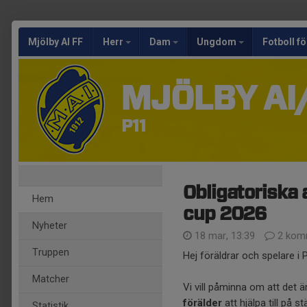
Mjölby AI FF
Herr
Dam
Ungdom
Fotboll fö
MJÖLBY AI
P11
Obligatoriska a
Hem
cup 2026
Nyheter
18 mar, 13:39
2 kom
Truppen
Hej föräldrar och spelare i 
Matcher
Vi vill påminna om att det ä
förälder
att hjälpa till på
Statistik