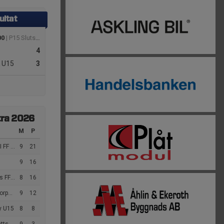
ultat
00
| P15 Slutspel
4
K U15
3
tra 2026
M
P
F P11
9
21
9
16
 2011
8
16
F U15
9
12
y U15
8
8