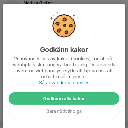
Mattias Östfelt
Tränare
+4614214959
070-236 18 60
matteostfelt@gmail.com
Anders Lilliedahl
Tränare
Godkänn kakor
070-697 27 03
lilliedahl@gmail.com
Vi använder oss av kakor (cookies) för att vår
webbplats ska fungera bra för dig. De används
Jonas Malmgren
även för webbanalys i syfte att hjälpa oss att
Tränare
förbättra våra tjänster.
Så använder vi cookies
070-369 28 52
jonas.malmgren@toyota-industries.eu
Godkänn alla kakor
Bara nödvändiga