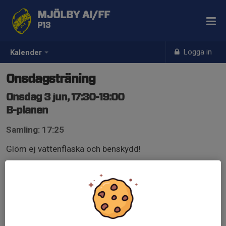
MJÖLBY AI/FF
P13
Logga in
Kalender
Onsdagsträning
Onsdag 3 jun, 17:30-19:00
B-planen
Samling: 17:25
Glöm ej vattenflaska och benskydd!