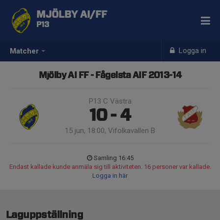
MJÖLBY AI/FF
P13
Logga in
Matcher
Mjölby AI FF - Fågelsta AIF 2013-14
P13 C Västra
10 - 4
15 jun, 18:00, Vifolkavallen B
Samling 16:45
Endast kallade kunde anmäla sig till aktiviteten. 16 personer var kallade.
Logga in här
Laguppställning