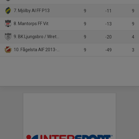
7. Mjölby AI FF P13
9
-11
9
8. Mantorps FF Vit
9
-13
9
9. BK Ljungsbro / Wreta P13 Vit
9
-20
4
10. Fågelsta AIF 2013-14
9
-49
3