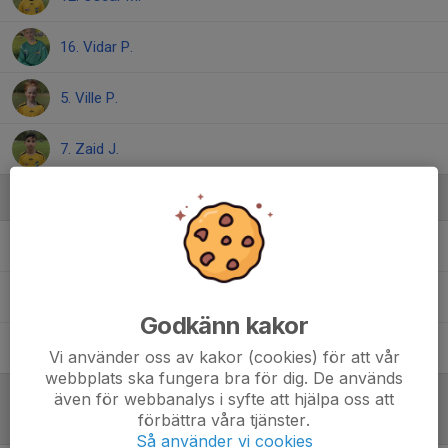
16. Vidar P.
5. Ville P.
7. Zaid J.
Ledare
Christian Nyenger
Tränare
Johan Hagdahl
Tränare
Godkänn kakor
Viktor Kennerud
Tränare
Vi använder oss av kakor (cookies) för att vår
webbplats ska fungera bra för dig. De används
även för webbanalys i syfte att hjälpa oss att
förbättra våra tjänster.
Referat
Så använder vi cookies