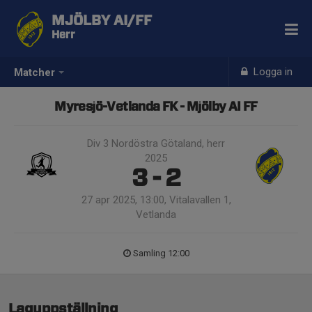
MJÖLBY AI/FF
Herr
Logga in
Matcher
Myresjö-Vetlanda FK - Mjölby AI FF
Div 3 Nordöstra Götaland, herr
2025
3 - 2
27 apr 2025, 13:00, Vitalavallen 1,
Vetlanda
Samling 12:00
Laguppställning