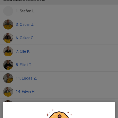
1. Stefan L.
3. Oscar J.
6. Oskar O.
7. Olle K.
8. Elliot T.
11. Lucas Z.
14. Edvin H.
17. Sebastian F.