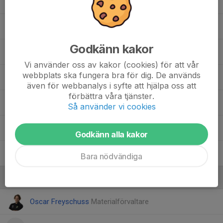
68. David I.
77. Andreas W.
Godkänn kakor
Yasin A.
Vi använder oss av kakor (cookies) för att vår
webbplats ska fungera bra för dig. De används
Hussein A.
även för webbanalys i syfte att hjälpa oss att
förbättra våra tjänster.
Dali D.
Så använder vi cookies
Mauricio F.
Godkänn alla kakor
Luan R.
Bara nödvändiga
Ledare
Oscar Freyschuss
Materialförvaltare