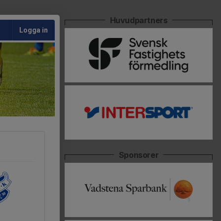
Huvudpartners
Logga in
Sponsorer