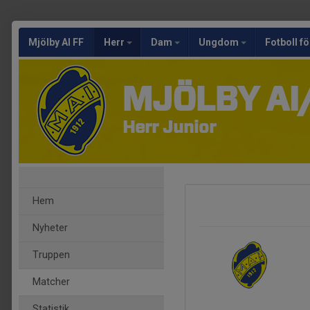
Mjölby AI FF
Herr
Dam
Ungdom
Fotboll fö
MJÖLBY AI
Herr Junior
Hem
Nyheter
Truppen
Matcher
Statistik