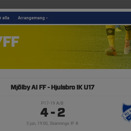
r alla
Arrangemang
/FF
Mjölby AI FF - Hjulsbro IK U17
P17-19 A/B
4 - 2
3 jun, 19:00, Skänninge IP A