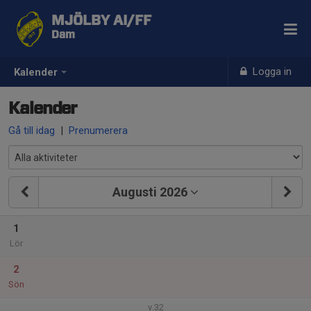
MJÖLBY AI/FF
Dam
Logga in
Kalender
Kalender
Gå till idag
|
Prenumerera
Augusti 2026
1
Lör
2
Sön
v.32