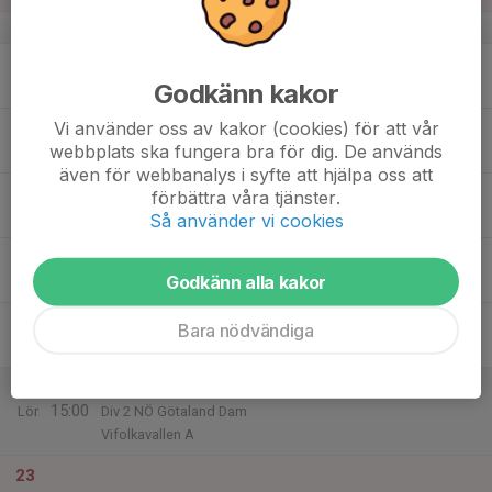
v.34
17
18:30
Fotbollsträning
20:00
Godkänn kakor
Mån
Vifolkavallen A
Vi använder oss av kakor (cookies) för att vår
18
webbplats ska fungera bra för dig. De används
Tis
även för webbanalys i syfte att hjälpa oss att
19
18:30
Fotbollsträning
förbättra våra tjänster.
20:00
Ons
Vifolkavallen A
Så använder vi cookies
20
18:30
Fotbollsträning
Godkänn alla kakor
20:00
Tor
Vifolkavallen A
21
Bara nödvändiga
Fre
22
13:00
Match mot Nässjö FF
15:00
Lör
Div 2 NÖ Götaland Dam
Vifolkavallen A
23