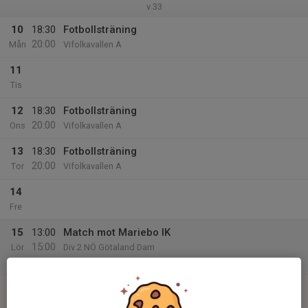
v.33
10
18:30
Fotbollsträning
20:00
Mån
Vifolkavallen A
11
Tis
12
18:30
Fotbollsträning
20:00
Ons
Vifolkavallen A
13
18:30
Fotbollsträning
20:00
Tor
Vifolkavallen A
14
Fre
15
13:00
Match mot Mariebo IK
15:00
Lör
Div 2 NÖ Götaland Dam
Stadsparksvallen, Jönköping
16
Sön