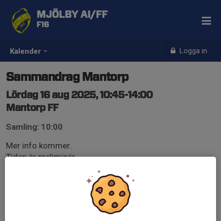
MJÖLBY AI/FF
F16
Logga in
Kalender
Sammandrag Mantorp
Lördag 16 aug 2025, 10:45-14:00
Mantorp FF
Samling: 10:00
Mer info kommer.
Tiden är preliminär.