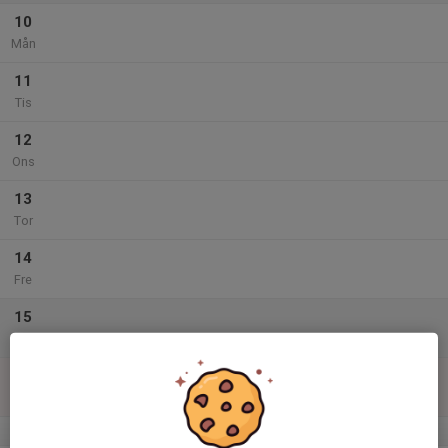
10
Mån
11
Tis
12
Ons
13
Tor
14
Fre
15
Lör
16
Sön
v.34