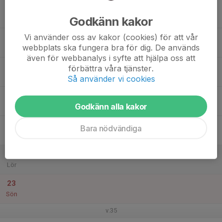
17
Godkänn kakor
Mån
Vi använder oss av kakor (cookies) för att vår
18
webbplats ska fungera bra för dig. De används
Tis
även för webbanalys i syfte att hjälpa oss att
19
förbättra våra tjänster.
Ons
Så använder vi cookies
20
Godkänn alla kakor
Tor
21
Bara nödvändiga
Fre
22
Lör
23
Sön
v.35