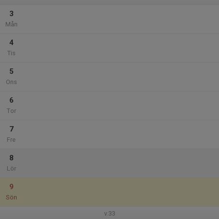
3
Mån
4
Tis
5
Ons
6
Tor
7
Fre
8
Lör
9
Sön
v.33