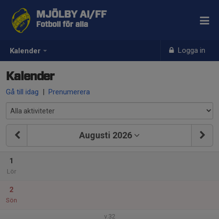
MJÖLBY AI/FF
Fotboll för alla
Logga in
Kalender
Kalender
Gå till idag
|
Prenumerera
Augusti 2026
1
Lör
2
Sön
v.32