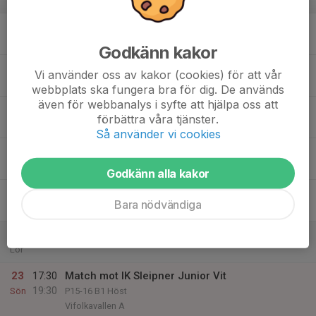
v.34
17
Mån
Godkänn kakor
18
Vi använder oss av kakor (cookies) för att vår
Tis
webbplats ska fungera bra för dig. De används
även för webbanalys i syfte att hjälpa oss att
19
förbättra våra tjänster.
Ons
Så använder vi cookies
20
Tor
Godkänn alla kakor
21
Bara nödvändiga
Fre
22
Lör
23
17:30
Match mot IK Sleipner Junior Vit
19:30
Sön
P15-16 B1 Höst
Vifolkavallen A