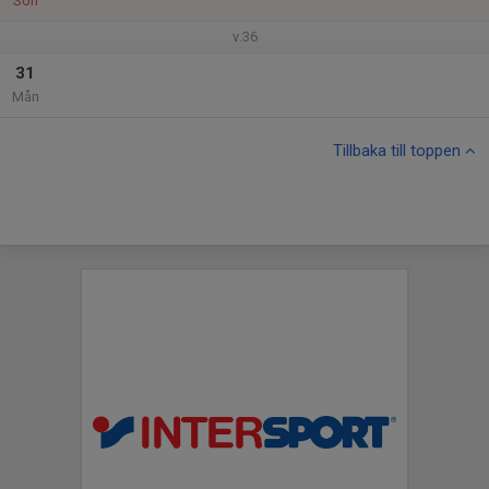
Sön
v.36
31
Mån
Tillbaka till toppen