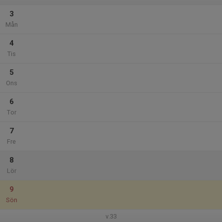
3
Mån
4
Tis
5
Ons
6
Tor
7
Fre
8
Lör
9
Sön
v.33