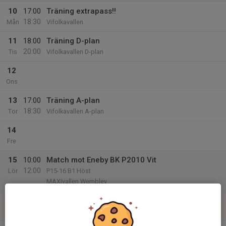
10
17:00
Träning extrapass!!
18:30
Mån
Vifolkavallen
11
18:00
Träning D-plan
20:00
Tis
Vifolkavallen D-plan
12
Ons
13
17:00
Träning A-plan
18:30
Tor
Vifolkavallen A-plan
14
Fre
15
10:00
Match mot Eneby BK P2010 Vit
12:00
Lör
P15-16 B1 Höst
MAXIvallen Wembley
16
Sön