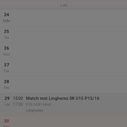
v.35
24
Mån
25
Tis
26
Ons
27
Tor
28
Fre
29
15:00
Match mot Linghems SK U15 P15/16
17:00
Lör
P15-16 B1 Höst
Lingheden
30