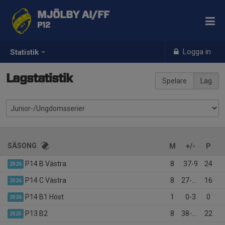
MJÖLBY AI/FF
P12
Logga in
Statistik
Lagstatistik
Spelare
Lag
SÄSONG
M
+/-
P
P14 B Västra
8
37-9
24
2026
P14 C Västra
8
27-16
16
2026
P14 B1 Höst
1
0-3
0
2026
P13 B2
8
38-12
22
2025