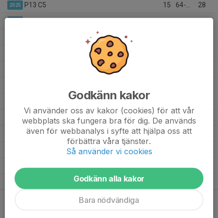
P13 C5
15
64-34
28
2025
P13 B1 Höst
8
38-29
13
2025
Pojkar 12 A4
0
0-0
-
2024
Pojkar 12 B5
0
0-0
-
2024
Pojkar 11 A4
0
0-0
-
2023
Pojkar 11 B3
0
0-0
-
2023
Godkänn kakor
P10 A1 Östergötland
0
0-0
-
2022
Vi använder oss av kakor (cookies) för att vår
P10 B3 Östergötland
0
0-0
-
2022
webbplats ska fungera bra för dig. De används
även för webbanalys i syfte att hjälpa oss att
P 9 V1 Östergötland
0
0-0
-
2021
förbättra våra tjänster.
P 9 V2 Östergötland
0
0-0
-
Så använder vi cookies
2021
P 8 V2
0
0-0
-
2020
Godkänn alla kakor
P 8 V2
0
0-0
-
2020
Bara nödvändiga