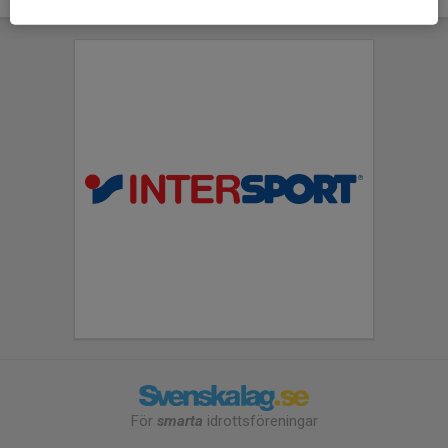
För
smarta
idrottsföreningar