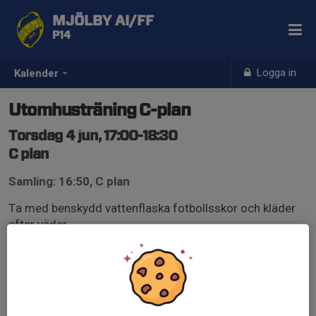
MJÖLBY AI/FF
P14
Logga in
Kalender
Utomhusträning C-plan
Torsdag 4 jun, 17:00-18:30
C plan
Samling: 16:50, C plan
Ta med benskydd vattenflaska fotbollsskor och kläder
efter väder