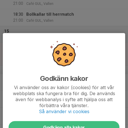
21:00
Café GUL, Vallen
18:30
Bollkallar till herrmatch
21:00
Café GUL, Vallen
15
Lör
16
11:00
Match mot Mjölby Södra IF P14
13:00
Sön
P12 C Västra
Lundbyvallen
v.34
Godkänn kakor
17
17:00
Extra träning
18:30
Mån
A-plan
Vi använder oss av kakor (cookies) för att vår
webbplats ska fungera bra för dig. De används
18
18:30
Utomhusträning C-plan
även för webbanalys i syfte att hjälpa oss att
20:00
Tis
C plan
förbättra våra tjänster.
Så använder vi cookies
19
Ons
Godkänn alla kakor