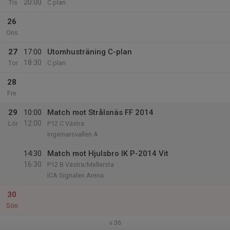
20:00
Tis
C plan
26
Ons
27
17:00
Utomhusträning C-plan
18:30
Tor
C plan
28
Fre
29
10:00
Match mot Strålsnäs FF 2014
12:00
Lör
P12 C Västra
Ingemarsvallen A
14:30
Match mot Hjulsbro IK P-2014 Vit
16:30
P12 B Västra/Mellersta
ICA Signalen Arena
30
Sön
v.36