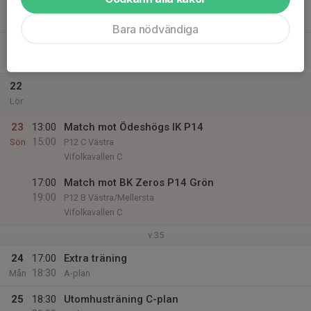
20
17:00
Utomhusträning C-plan
18:30
Tor
C plan
Bara nödvändiga
21
Fre
22
Lör
23
13:00
Match mot Ödeshögs IK P14
15:00
Sön
P12 C Västra
Vifolkavallen C
17:00
Match mot BK Zeros P14 Grön
19:00
P12 B Västra/Mellersta
Vifolkavallen C
v.35
24
17:00
Extra träning
18:30
Mån
A-plan
25
18:30
Utomhusträning C-plan