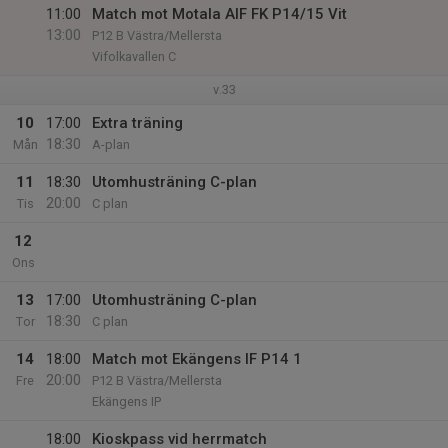
11:00
Match mot Motala AIF FK P14/15 Vit
13:00
P12 B Västra/Mellersta
Vifolkavallen C
v.33
10
17:00
Extra träning
18:30
Mån
A-plan
11
18:30
Utomhusträning C-plan
20:00
Tis
C plan
12
Ons
13
17:00
Utomhusträning C-plan
18:30
Tor
C plan
14
18:00
Match mot Ekängens IF P14 1
20:00
Fre
P12 B Västra/Mellersta
Ekängens IP
18:00
Kioskpass vid herrmatch