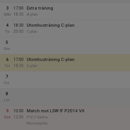
3
17:00
Extra träning
18:30
Mån
A-plan
4
18:30
Utomhusträning C-plan
20:00
Tis
C plan
5
Ons
6
17:00
Utomhusträning C-plan
18:30
Tor
C plan
7
Fre
8
Lör
9
10:00
Match mot LSW IF P2014 Vit
12:00
Sön
P12 C Västra
Mossenplan