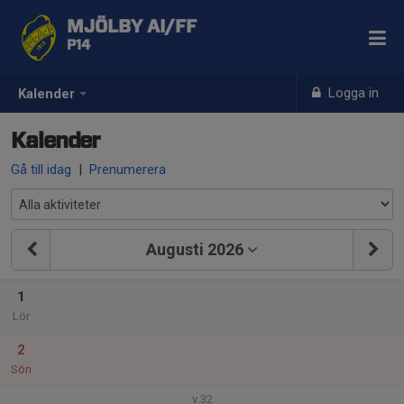
MJÖLBY AI/FF
P14
Logga in
Kalender
Kalender
Gå till idag
|
Prenumerera
Augusti 2026
1
Lör
2
Sön
v.32