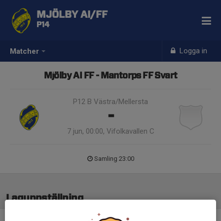
MJÖLBY AI/FF
P14
Logga in
Matcher
Mjölby AI FF - Mantorps FF Svart
P12 B Västra/Mellersta
-
7 jun, 00:00, Vifolkavallen C
Samling 23:00
Laguppställning