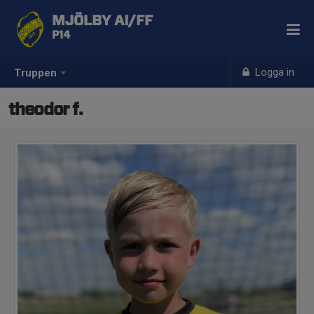
MJÖLBY AI/FF
P14
Logga in
Truppen
theodor f.