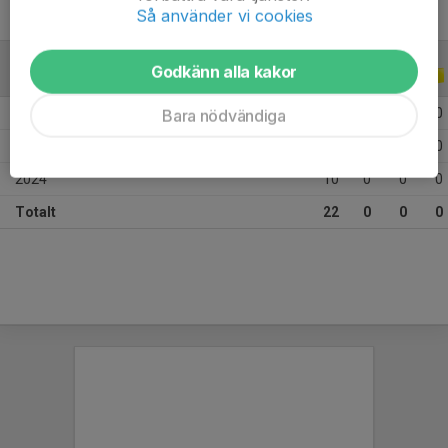
Så använder vi cookies
Godkänn alla kakor
ALLA SERIER
ALLA ÅR
2026
6
0
0
0
Bara nödvändiga
2025
6
0
0
0
2024
10
0
0
0
Totalt
22
0
0
0