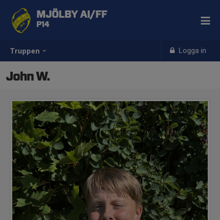
MJÖLBY AI/FF
P14
Logga in
Truppen
John W.