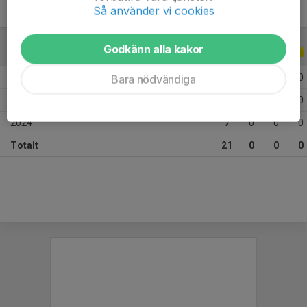
Så använder vi cookies
Godkänn alla kakor
ALLA SERIER
ALLA ÅR
2026
5
0
0
0
Bara nödvändiga
2025
9
0
0
0
2024
7
0
0
0
Totalt
21
0
0
0