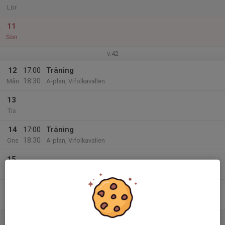
Lör
11
Sön
v.42
12
17:00
Träning
18:30
Mån
A-plan, Vifolkavallen
13
Tis
14
17:00
Träning
18:30
Ons
A-plan, Vifolkavallen
15
Tor
16
Fre
17