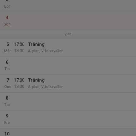
Lör
4
Sön
v.41
5
17:00
Träning
18:30
Mån
A-plan, Vifolkavallen
6
Tis
7
17:00
Träning
18:30
Ons
A-plan, Vifolkavallen
8
Tor
9
Fre
10