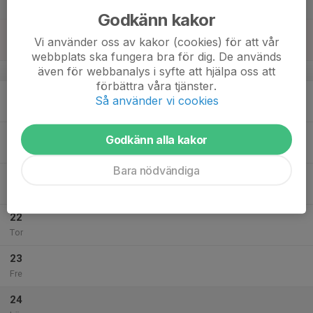
Lör
Godkänn kakor
18
Vi använder oss av kakor (cookies) för att vår
Sön
webbplats ska fungera bra för dig. De används
även för webbanalys i syfte att hjälpa oss att
v.43
förbättra våra tjänster.
19
Så använder vi cookies
Mån
20
Godkänn alla kakor
Tis
Bara nödvändiga
21
Ons
22
Tor
23
Fre
24