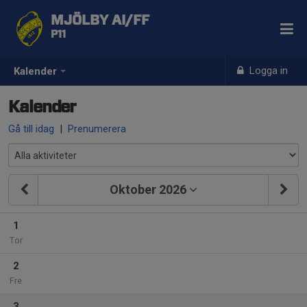
MJÖLBY AI/FF
P11
Logga in
Kalender
Kalender
Gå till idag
|
Prenumerera
Oktober 2026
1
Tor
2
Fre
3