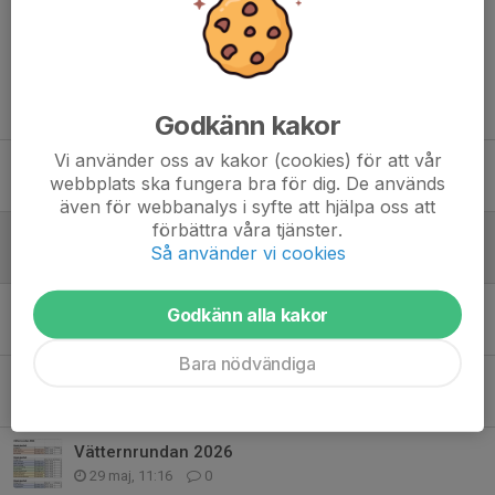
Tidigare nyheter
Godkänn kakor
Vi använder oss av kakor (cookies) för att vår
teori + träning
webbplats ska fungera bra för dig. De används
2 aug, 15:29
0
även för webbanalys i syfte att hjälpa oss att
förbättra våra tjänster.
Slottscupen 4/7
Så använder vi cookies
3 jul, 17:23
0
Träning idag inställd 25/6
Godkänn alla kakor
25 jun, 15:34
0
Bara nödvändiga
Inställd träning
15 jun, 13:08
0
Vätternrundan 2026
29 maj, 11:16
0