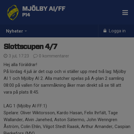
MJÖLBY AI/FF
P14
Logga in
Nyheter
Slottscupen 4/7
3 jul, 17:23
0 kommentarer
Hej alla föräldrar!
På lördag 4 juli är det cup och vi ställer upp med två lag: Mjölby
AI 1 och Mjölby AI 2. Alla matcher spelas på A-plan 2 samling
08:00 på vallen för sammåkning åker man direkt så se till att
vara på plats 8:45.
LAG 1 (Mjölby AI FF:1)
Spelare: Oliver Wiktorsson, Kardo Hasan, Felix Ihrfält, Tage
Wallander, Alvin Janehed, Aston Sätermo, John Wenngren
Åström, Colin Ehlin, Vilgot Stedt Raask, Arthur Arnander, Caspian
Bjerkefors (MV)