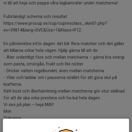
vi till att heja och peppa våra lagkamrater under matcherna!
Fullständigt schema och resultat:
https://www.procup.se/cup/cupresclass_skin01.php?
ev=39814&lang=SVE&Grp=1&Klass=P12
En påminnelse inför dagen: det blir flera matcher och det gäller
att killarna orkar hela vägen. Hjälp gärna till att de:
- Äter ordentligt före och mellan matcherna – gärna bra energi
som pasta, smörgås, frukt och lite nötter
- Dricker vatten regelbundet, även mellan matcherna
- Vilar och laddar om i pauserna istället för att göra slut på
krafterna
Rätt kost och återhämtning mellan matcherna gör stor skillnad
för att de ska orka prestera och ha kul hela dagen.
Vi ses på plan – heja MAI!
Mvh
Tränarna
Dela nyhet