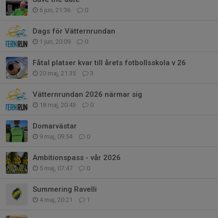
6 jun, 21:36
0
Dags för Vätternrundan
1 jun, 20:09
0
Fåtal platser kvar till årets fotbollsskola v 26
20 maj, 21:35
3
Vätternrundan 2026 närmar sig
18 maj, 20:43
0
Domarvästar
9 maj, 09:54
0
Ambitionspass - vår 2026
5 maj, 07:47
0
Summering Ravelli
4 maj, 20:21
1