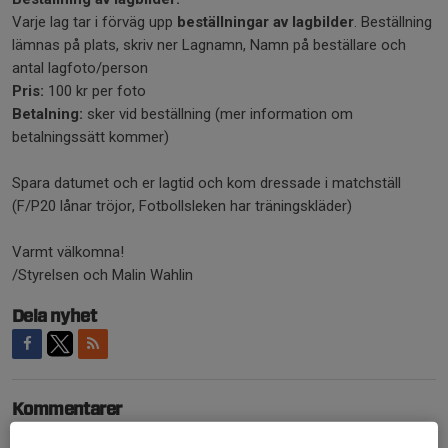
Varje lag tar i förväg upp
beställningar av lagbilder
. Beställning
lämnas på plats, skriv ner Lagnamn, Namn på beställare och
antal lagfoto/person
Pris:
100 kr per foto
Betalning:
sker vid beställning (mer information om
betalningssätt kommer)
Spara datumet och er lagtid och kom dressade i matchställ
(F/P20 lånar tröjor, Fotbollsleken har träningskläder)
Varmt välkomna!
/Styrelsen och Malin Wahlin
Dela nyhet
Kommentarer
Johan Borell
15 apr, 19:42