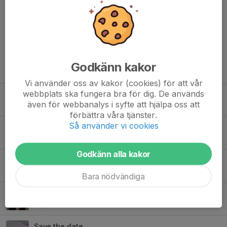
Snyggt fixat! 👏👏👏🤗
Godkänn kakor
Tidigare nyheter
Vi använder oss av kakor (cookies) för att vår
webbplats ska fungera bra för dig. De används
Kansliet har sommarstängt
även för webbanalys i syfte att hjälpa oss att
25 jun, 15:11
0
förbättra våra tjänster.
Så använder vi cookies
Grymt jobbat på årets Vätternrunda!
14 jun, 20:24
0
Godkänn alla kakor
Öster kommer till Vallen
11 jun, 08:35
0
Bara nödvändiga
En av MAI:s största har gått bort
8 jun, 13:00
1
Save the date