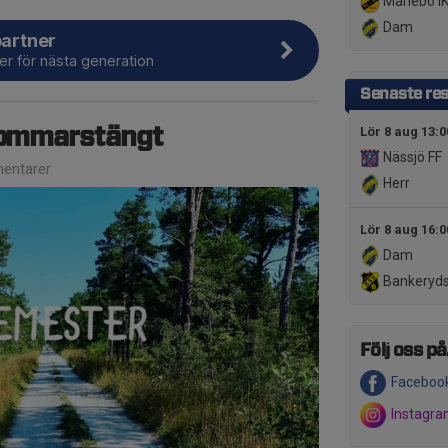
Mariebo I
Dam
partner
er för nästa generation
Senaste res
sommarstängt
Lör 8 aug 13:0
Nässjö FF
entarer
Herr
Lör 8 aug 16:0
Dam
Bankeryds
Följ oss på.
Faceboo
Instagr