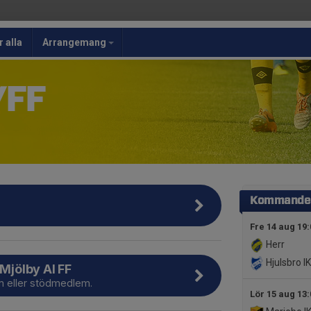
r alla
Arrangemang
/FF
Kommande 
Fre 14 aug 19:
Herr
Hjulsbro IK
 Mjölby AI FF
m eller stödmedlem.
Lör 15 aug 13: