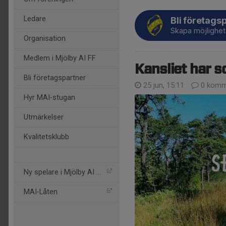
Ledare
Bli företags
Skapa möjlighet
Organisation
Medlem i Mjölby AI FF
Kansliet har 
Bli företagspartner
25 jun, 15:11
0 komm
Hyr MAI-stugan
Utmärkelser
Kvalitetsklubb
Ny spelare i Mjölby AI FF
MAI-Låten