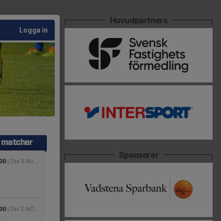
Huvudpartners
Logga in
matcher
Sponsorer
00
| Div 3 Nordöstra Götaland, herr 2026
00
| Div 2 NÖ Götaland Dam