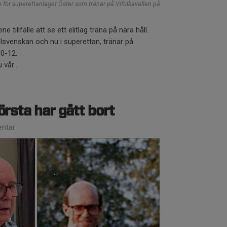
e för superettanlaget Öster som tränar på Vifolkavallen på
e tillfälle att se ett elitlag träna på nära håll.
allsvenskan och nu i superettan, tränar på
10-12.
vår...
örsta har gått bort
ntar