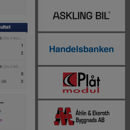
K
ultat
0
| Div 3 Nordöstra Götaland, herr 2026
1
2
0
| Div 2 NÖ Götaland Dam
0
 SK
3
..
k
am