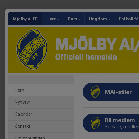
Mjölby AI FF
Herr
Dam
Ungdom
Fotboll fö
MJÖLBY AI
Officiell hemsida
Hem
MAI-stilen
Nyheter
Kalender
Bli medlem i
Kontakt
Spelare, medle
Om föreningen