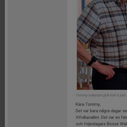
Tommy Isaksson gick bort 6 juni 
Kära Tommy,
Det var bara några dagar se
Vifolkavallen. Det var en f
och följeslagare Bosse Walli