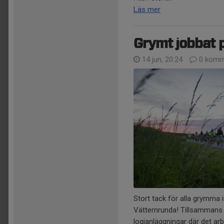
Läs mer
Grymt jobbat 
14 jun, 20:24
0 komm
Stort tack för alla grymma 
Vätternrunda! Tillsammans h
logianläggningar där det arb