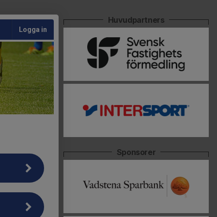
Huvudpartners
Logga in
Sponsorer