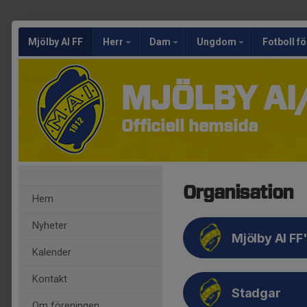
Mjölby AI FF
Herr
Dam
Ungdom
Fotboll fö
MJÖLBY AI
Officiell hemsida
Organisation
Hem
Nyheter
Mjölby AI FF
Kalender
Kontakt
Stadgar
Om föreningen